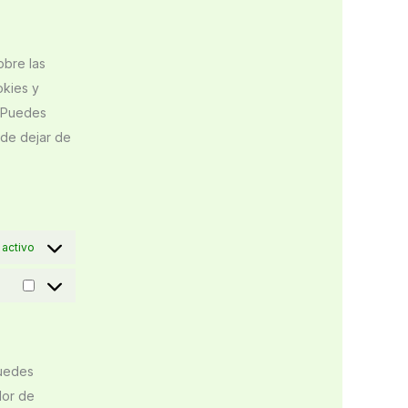
obre las
okies y
. Puedes
ede dejar de
activo
puedes
dor de