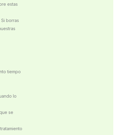
bre estas
 Si borras
nuestras
nto tiempo
cuando lo
 que se
 tratamiento