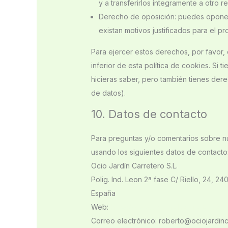
y a transferirlos íntegramente a otro r
Derecho de oposición: puedes oponert
existan motivos justificados para el p
Para ejercer estos derechos, por favor, 
inferior de esta política de cookies. Si
hicieras saber, pero también tienes dere
de datos).
10. Datos de contacto
Para preguntas y/o comentarios sobre nu
usando los siguientes datos de contacto
Ocio Jardín Carretero S.L.
Polig. Ind. Leon 2ª fase C/ Riello, 24, 
España
Web:
https://www.ociojardincarretero.co
Correo electrónico:
roberto@
ociojardin