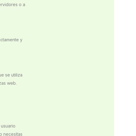
ervidores o a
ectamente y
 se utiliza
izas web.
 usuario
no necesitas