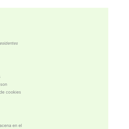
residentes
s
 son
 de cookies
acena en el