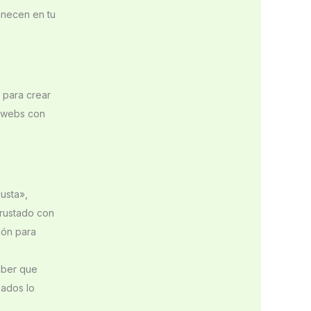
anecen en tu
 para crear
s webs con
usta»,
crustado con
ión para
aber que
zados lo