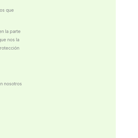
nos que
en la parte
que nos la
protección
on nosotros